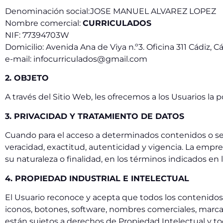
Denominación social:JOSE MANUEL ALVAREZ LOPEZ
Nombre comercial:
CURRICULADOS
NIF: 77394703W
Domicilio: Avenida Ana de Viya n.º3. Oficina 311 Cádiz, C
e-mail: infocurriculados@gmail.com
2. OBJETO
A través del Sitio Web, les ofrecemos a los Usuarios la 
3. PRIVACIDAD Y TRATAMIENTO DE DATOS
Cuando para el acceso a determinados contenidos o servi
veracidad, exactitud, autenticidad y vigencia. La emp
su naturaleza o finalidad, en los términos indicados en l
4. PROPIEDAD INDUSTRIAL E INTELECTUAL
El Usuario reconoce y acepta que todos los contenidos 
iconos, botones, software, nombres comerciales, marcas,
están sujetos a derechos de Propiedad Intelectual y to