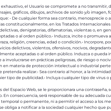
o exhaustivo, el Usuario se compromete a no transmitir, d
ajes, gráficos, dibujos, archivos de sonido y/o imagen, fo
l que: • De cualquier forma sea contrario, menosprecie o 
s constitucionalmente, en los Tratados Internacionales y 
ctivas, denigratorias, difamatorias, violentas o, en general
tadas o al orden público.• Induzca, incite o promueva a
aza, religión, creencias, edad o condición.• Incorpore, p
ios delictivos, violentos, ofensivos, nocivos, degradante
ralmente aceptadas o al orden público. Induzca o pueda i
a involucrarse en prácticas peligrosas, de riesgo o nocivas
ón en materia de protección intelectual o industrial pert
pretenda realizar.• Sea contrario al honor, a la intimidad 
er tipo de publicidad.• Incluya cualquier tipo de virus 
os del Espacio Web, se le proporcionara una contraseña, 
 En consecuencia, será responsable de su adecuada cus
emporal o permanente, ni a permitir el acceso a los me
se obliga a notificar a la sociedad cualquier hecho que