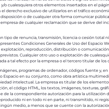
os y/o cualesquiera otros elementos insertados en el pág
el derecho exclusivo de utilizarlos en el tráfico económic
a disposición o de cualquier otra forma comunicar públi
empresa de cualquier reclamación que se derive del in
tipo de renuncia, transmisión, licencia o cesión total ni
s presentes Condiciones Generales de Uso del Espacio We
n, explotación, reproducción, distribución o comunicació
revistos. Cualquier otro uso o explotación de cualesqui
a a tal efecto por la empresa o el tercero titular de los
, imágenes, programas de ordenador, códigos fuente y, en
pio Espacio en su conjunto, como obra artística multime
piedad intelectual. La empresa es titular de los elemento
n, el código HTML, los textos, imágenes, texturas, gráfi
 de la correspondiente autorización para la utilización 
roducido ni en todo ni en parte, ni transmitido, ni reg
ngún medio, a menos que se cuente con la autorización p