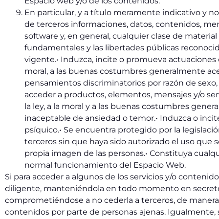
Espacio web y/o de los contenidos.
En particular, y a título meramente indicativo y n
de terceros informaciones, datos, contenidos, mens
software y, en general, cualquier clase de materia
fundamentales y las libertades públicas reconocida
vigente.• Induzca, incite o promueva actuaciones deli
moral, a las buenas costumbres generalmente acep
pensamientos discriminatorios por razón de sexo, r
acceder a productos, elementos, mensajes y/o servic
la ley, a la moral y a las buenas costumbres gene
inaceptable de ansiedad o temor.• Induzca o incite 
psíquico.• Se encuentra protegido por la legislaci
terceros sin que haya sido autorizado el uso que se 
propia imagen de las personas.• Constituya cualqui
normal funcionamiento del Espacio Web.
Si para acceder a algunos de los servicios y/o contenid
diligente, manteniéndola en todo momento en secreto.
comprometiéndose a no cederla a terceros, de manera t
contenidos por parte de personas ajenas. Igualmente, 